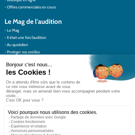
Offres commerciales en cours
Le Mag de l'audition
Le Mag
Il était une fois l’audition
Au quotidien
Protéger vos oreilles
Témoignages
Actualités Audilab
Pour les pros
Le réseau Audilab
Notre histoire – Nos valeurs
Le choix de la qualité
Le Comité Scientifique Audilab
Nos partenaires
On parle de nous
Rejoignez le réseau Audilab