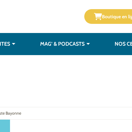
Boutique en li
NTES
MAG’ & PODCASTS
NOS C
iste Bayonne