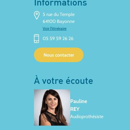
Informations
5 rue du Temple
64100 Bayonne
Voir l'itinéraire
05 59 59 26 26
Nous contacter
À votre écoute
Pauline
REY
Audioprothésiste