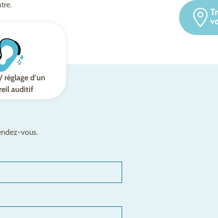
tre.
T
v
/ réglage d’un
eil auditif
rendez-vous.