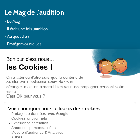
Le Mag de l'audition
Le Mag
Il était une fois l’audition
Au quotidien
Protéger vos oreilles
Témoignages
Actualités Audilab
Pour les pros
Le réseau Audilab
Notre histoire – Nos valeurs
Le choix de la qualité
Le Comité Scientifique Audilab
Nos partenaires
On parle de nous
Rejoignez le réseau Audilab
Contactez-nous