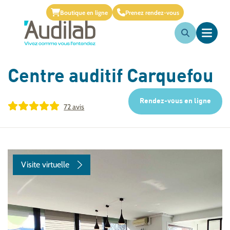
Boutique en ligne
Prenez rendez-vous
Centre auditif
Carquefou
Rendez-vous en ligne
72 avis
Visite virtuelle