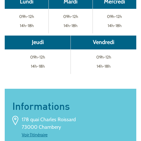
Lundi
Mardi
Mercredi
09h-12h
09h-12h
09h-12h
14h-18h
14h-18h
14h-18h
Jeudi
Vendredi
09h-12h
09h-12h
14h-18h
14h-18h
Informations
178 quai Charles Roissard
73000 Chambery
Voir l'itinéraire