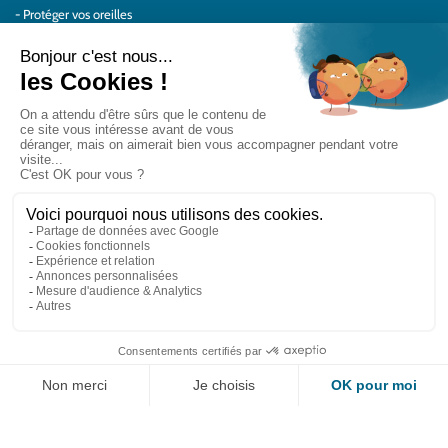
Protéger vos oreilles
Témoignages
Actualités Audilab
Pour les pros
Le réseau Audilab
Notre histoire – Nos valeurs
Le choix de la qualité
Le Comité Scientifique Audilab
Nos partenaires
On parle de nous
Rejoignez le réseau Audilab
Contactez-nous
Testez
Trouvez
votre audition
votre centre
Contact
Mentions légales
Politique de protection des données personnelles
Plan du site