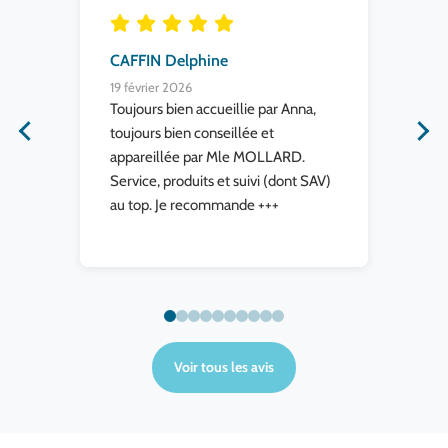
CAFFIN Delphine
Ca
19 février 2026
2 j
ert
Toujours bien accueillie par Anna,
Exc
eurs
toujours bien conseillée et
com
erci
appareillée par Mle MOLLARD.
re
Service, produits et suivi (dont SAV)
en
au top. Je recommande +++
Voir tous les avis