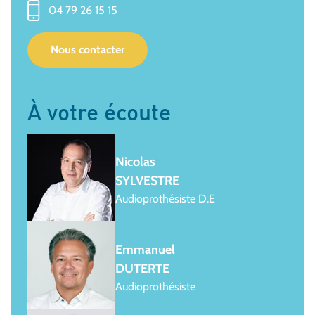
04 79 26 15 15
Nous contacter
À votre écoute
Nicolas
SYLVESTRE
Audioprothésiste D.E
Emmanuel
DUTERTE
Audioprothésiste