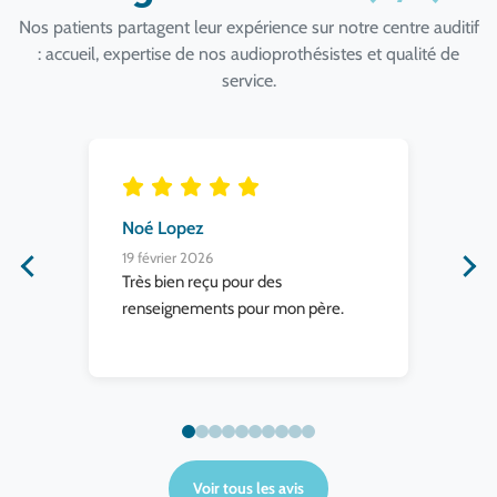
Nos patients partagent leur expérience sur notre centre auditif
: accueil, expertise de nos audioprothésistes et qualité de
service.
Noé Lopez
Be
19 février 2026
11 
Très bien reçu pour des
Su
 et
renseignements pour mon père.
la 
aut
tro
con
sur
rét
me 
Voir tous les avis
por