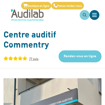
Boutique en ligne
Prenez rendez-vous
Centre auditif
Commentry
Rendez-vous en ligne
77 avis