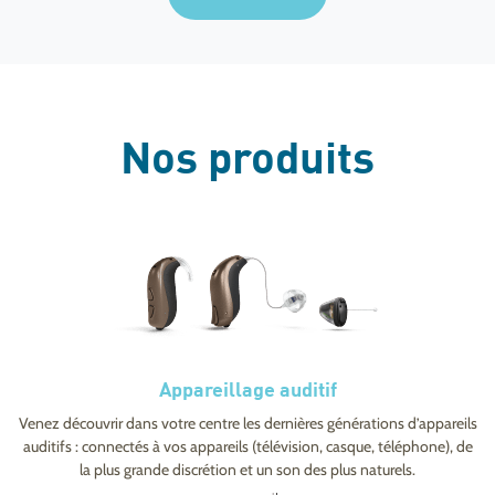
d’a
l’a
cha
par
par
Nos produits
pe
Appareillage auditif
Venez découvrir dans votre centre les dernières générations d’appareils
auditifs : connectés à vos appareils (télévision, casque, téléphone), de
la plus grande discrétion et un son des plus naturels.