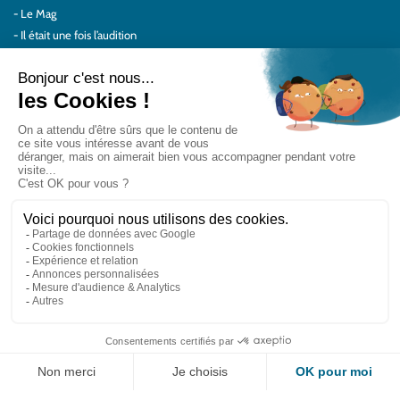
Le Mag
Il était une fois l’audition
Au quotidien
Protéger vos oreilles
Témoignages
Actualités Audilab
Pour les pros
Le réseau Audilab
Notre histoire – Nos valeurs
Le choix de la qualité
Le Comité Scientifique Audilab
Nos partenaires
On parle de nous
Rejoignez le réseau Audilab
Contactez-nous
Testez
Trouvez
votre audition
votre centre