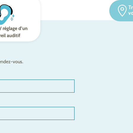
T
v
/ réglage d’un
eil auditif
rendez-vous.