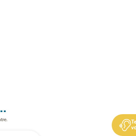
..
tre.
T
vo