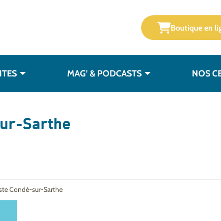
Boutique en li
NTES
MAG’ & PODCASTS
NOS C
ur-Sarthe
iste Condé-sur-Sarthe