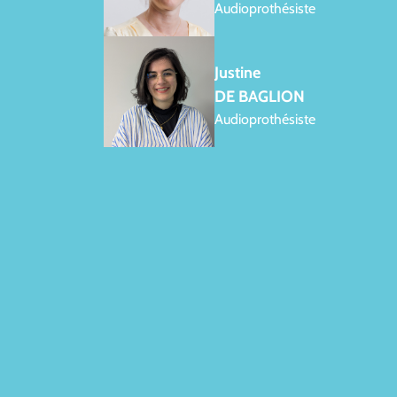
Audioprothésiste
Justine
DE BAGLION
Audioprothésiste