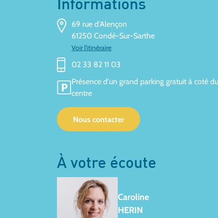
Informations
69 rue d'Alençon
61250 Condé-Sur-Sarthe
Voir l'itinéraire
02 33 82 11 03
Présence d'un grand parking gratuit à coté d
centre
Nous contacter
À votre écoute
Caroline
HERIN