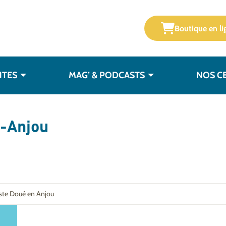
Boutique en li
NTES
MAG’ & PODCASTS
NOS C
-Anjou
iste Doué en Anjou