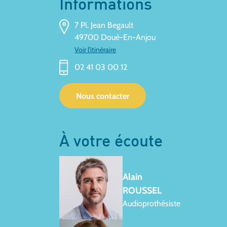
Informations
7 Pl. Jean Begault
49700 Doué-En-Anjou
Voir l'itinéraire
02 41 03 00 12
Nous contacter
À votre écoute
Alain
ROUSSEL
Audioprothésiste