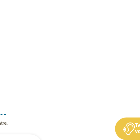
..
tre.
T
vo