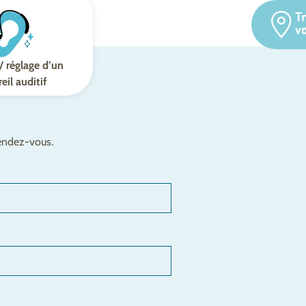
T
v
/ réglage d’un
eil auditif
rendez-vous.