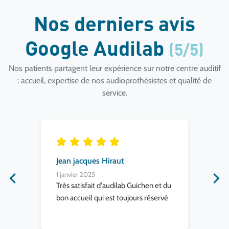
Nos derniers avis
Google Audilab
(5/5)
Nos patients partagent leur expérience sur notre centre auditif
: accueil, expertise de nos audioprothésistes et qualité de
service.
Jean jacques Hiraut
Al
1 janvier 2025
18 
Très satisfait d'audilab Guichen et du
Trè
bon accueil qui est toujours réservé
per
trè
tou