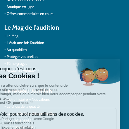
Boutique en ligne
Offres commerciales en cours
Le Mag de l'audition
Le Mag
Il était une fois l’audition
Au quotidien
Protéger vos oreilles
Témoignages
Actualités Audilab
Pour les pros
Le réseau Audilab
Notre histoire – Nos valeurs
Le choix de la qualité
Le Comité Scientifique Audilab
Nos partenaires
On parle de nous