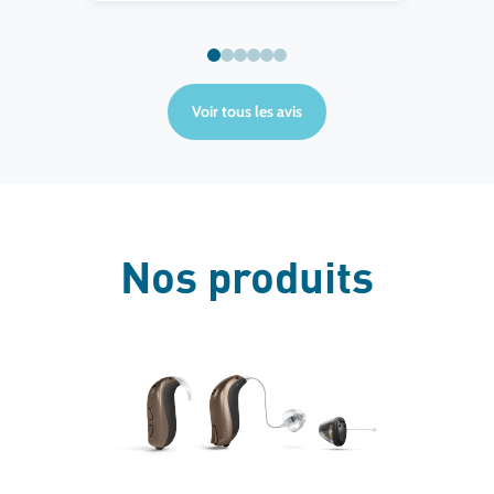
que
vo
pro
Voir tous les avis
Nos produits