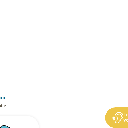
..
tre.
T
vo