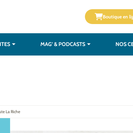
Boutique en li
NTES
MAG’ & PODCASTS
NOS C
ste La Riche