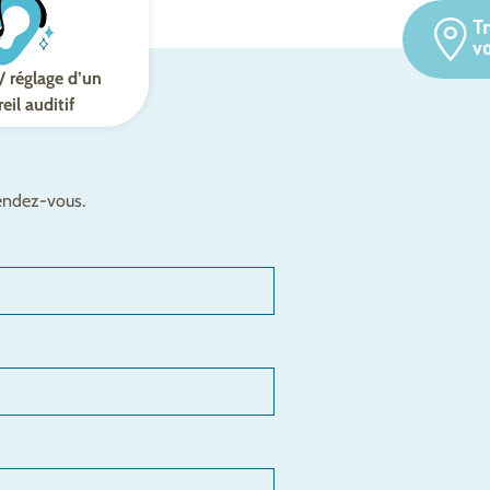
T
v
/ réglage d’un
eil auditif
rendez-vous.