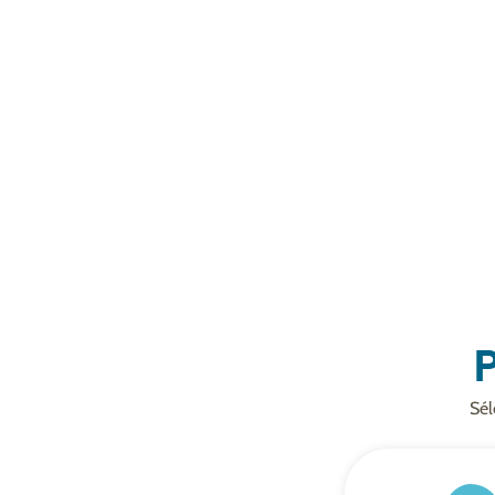
P
Sél