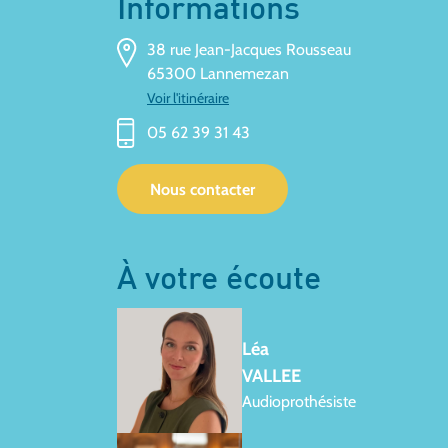
Informations
38 rue Jean-Jacques Rousseau
65300 Lannemezan
Voir l'itinéraire
05 62 39 31 43
Nous contacter
À votre écoute
Léa
VALLEE
Audioprothésiste