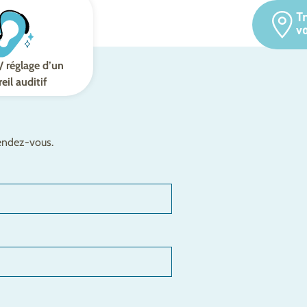
T
v
/ réglage d’un
eil auditif
rendez-vous.