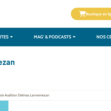
Boutique en li
NTES
MAG’ & PODCASTS
NOS C
ezan
iste Audition Delmas Lannemezan