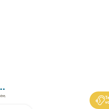
..
tre.
T
vo