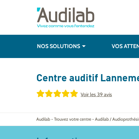
NOS SOLUTIONS
VOS ATTE
Centre auditif
Lannem
Voir les
39 avis
Audilab
-
Trouvez votre centre
-
Audilab / Audioprothés