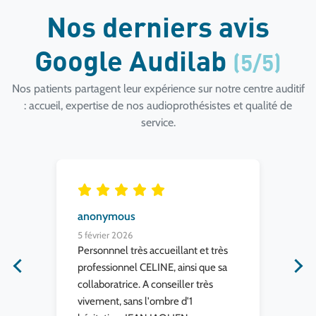
Nos derniers avis
Google Audilab
(5/5)
Nos patients partagent leur expérience sur notre centre auditif
: accueil, expertise de nos audioprothésistes et qualité de
service.
anonymous
an
5 février 2026
21 
el
Personnnel très accueillant et très
Trè
professionnel CELINE, ainsi que sa
et 
collaboratrice. A conseiller très
me
vivement, sans l'ombre d'1