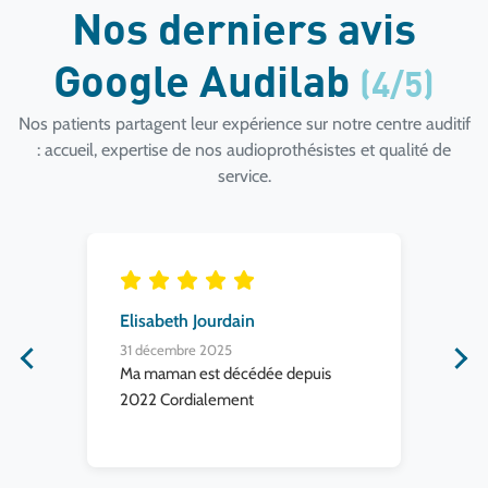
Nos derniers avis
Google Audilab
(4/5)
Nos patients partagent leur expérience sur notre centre auditif
: accueil, expertise de nos audioprothésistes et qualité de
service.
Elisabeth Jourdain
mi
31 décembre 2025
31 
ne
Ma maman est décédée depuis
Exc
2022 Cordialement
per