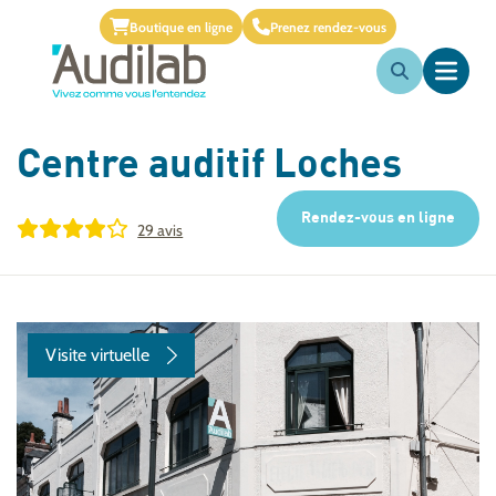
Boutique en ligne
Prenez rendez-vous
Centre auditif
Loches
Rendez-vous en ligne
29 avis
Visite virtuelle