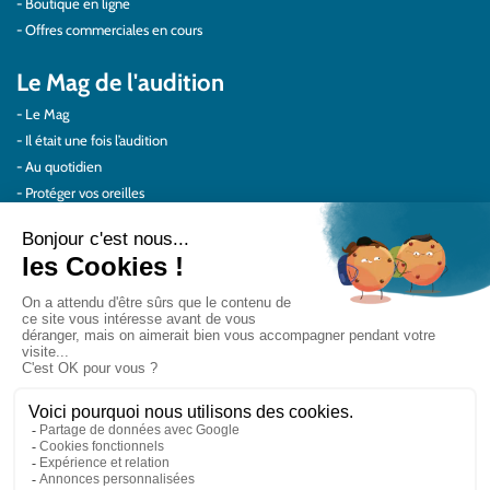
Boutique en ligne
Offres commerciales en cours
Le Mag de l'audition
Le Mag
Il était une fois l’audition
Au quotidien
Protéger vos oreilles
Témoignages
Actualités Audilab
Pour les pros
Le réseau Audilab
Notre histoire – Nos valeurs
Le choix de la qualité
Le Comité Scientifique Audilab
Nos partenaires
On parle de nous
Rejoignez le réseau Audilab