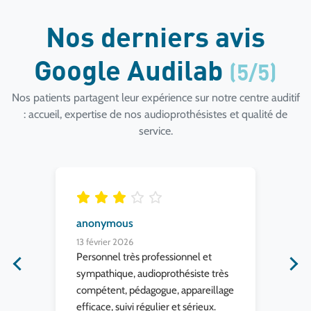
Nos derniers avis
Google Audilab
(5/5)
Nos patients partagent leur expérience sur notre centre auditif
: accueil, expertise de nos audioprothésistes et qualité de
service.
anonymous
el
13 février 2026
5 f
Personnel très professionnel et
Je 
age
sympathique, audioprothésiste très
che
compétent, pédagogue, appareillage
que
efficace, suivi régulier et sérieux.
cab