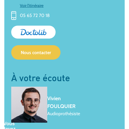
Voir l'itinéraire
05 65 72 70 18
Nous contacter
À votre écoute
Vivien
FOULQUIER
Audioprothésiste
Vous
devez