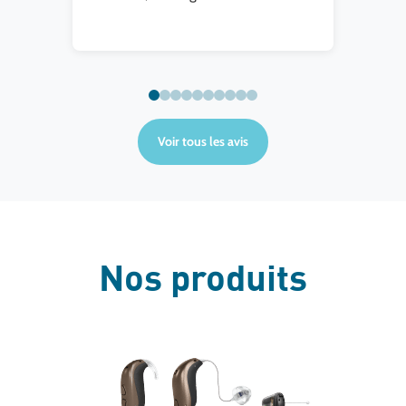
té
is
i
ce.
Voir tous les avis
e
Nos produits