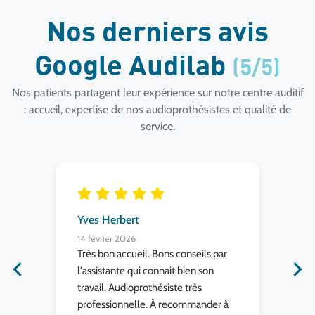
Nos derniers avis
Google Audilab
(5/5)
Nos patients partagent leur expérience sur notre centre auditif
: accueil, expertise de nos audioprothésistes et qualité de
service.
Yves Herbert
an
14 février 2026
13 
Très bon accueil. Bons conseils par
J a
,
l'assistante qui connait bien son
co
travail. Audioprothésiste très
age
professionnelle. À recommander à
sat