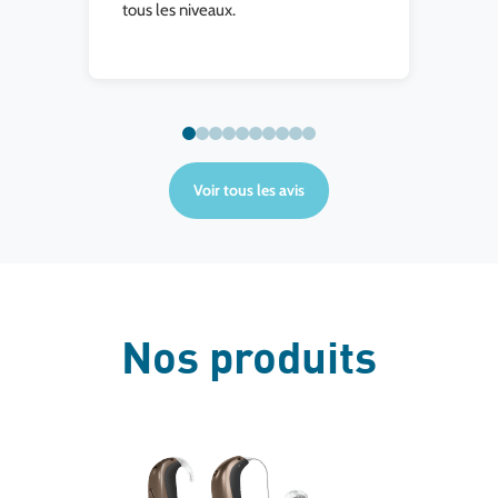
tous les niveaux.
ag
Bar
Voir tous les avis
Nos produits