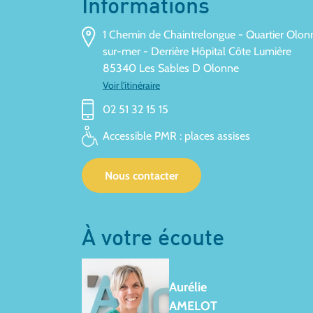
Informations
1 Chemin de Chaintrelongue - Quartier Olon
sur-mer - Derrière Hôpital Côte Lumière
85340 Les Sables D Olonne
Voir l'itinéraire
02 51 32 15 15
Accessible PMR : places assises
Nous contacter
À votre écoute
Aurélie
AMELOT