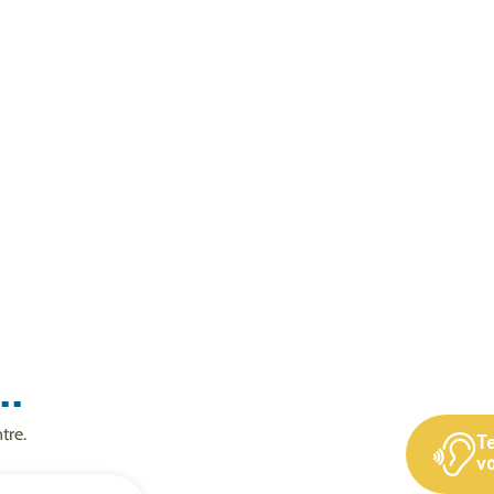
..
tre.
T
vo