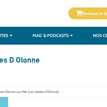
Boutique en li
NTES
MAG’ & PODCASTS
NOS C
es D Olonne
iste Olonne-sur-Mer (Les Sables d’Olonne)