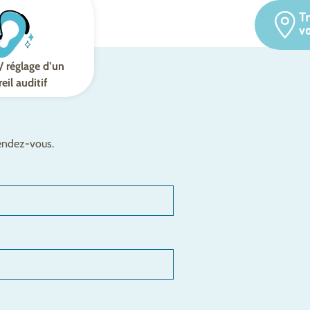
T
v
/ réglage d’un
eil auditif
rendez-vous.