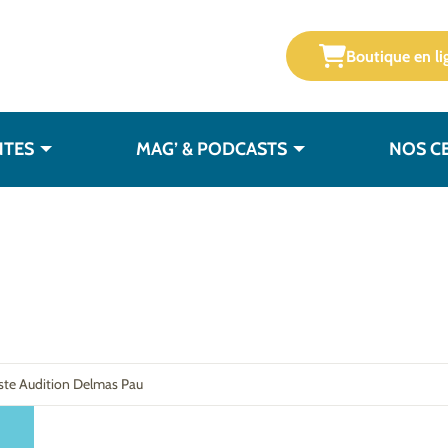
Boutique en li
NTES
MAG’ & PODCASTS
NOS C
iste Audition Delmas Pau