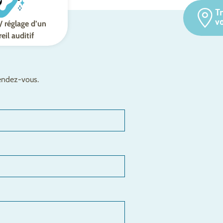
T
v
/ réglage d’un
eil auditif
rendez-vous.