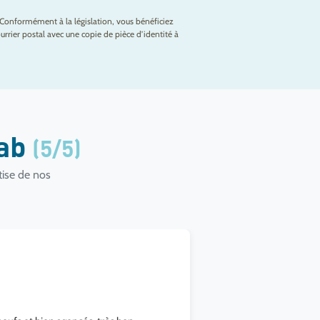
Conformément à la législation, vous bénéficiez
rrier postal avec une copie de pièce d’identité à
lab
(5/5)
tise de nos
Mila CM
21 mai 2025