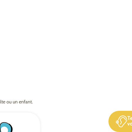
lte ou un enfant.
T
vo