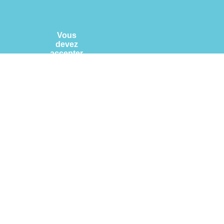
Vous
devez
accepter
les
cookies
provenant
de Google
Map pour
consulter
cette
carte
Cliquez-
ici