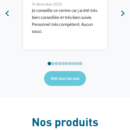
31 décembre 2025
31 
nde
Je conseille ce centre car j ai été très
Au
bien conseillée et très bien suivie.
t
Personnel très compétent. Aucun
f,
souci.
e
t
Voir tous les avis
Nos produits