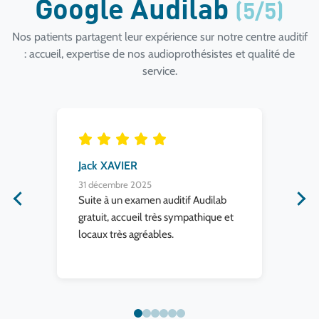
Google Audilab
(5/5)
Nos patients partagent leur expérience sur notre centre auditif
: accueil, expertise de nos audioprothésistes et qualité de
service.
Jack XAVIER
El
31 décembre 2025
31 
Suite à un examen auditif Audilab
Trè
gratuit, accueil très sympathique et
sy
rès
locaux très agréables.
des.