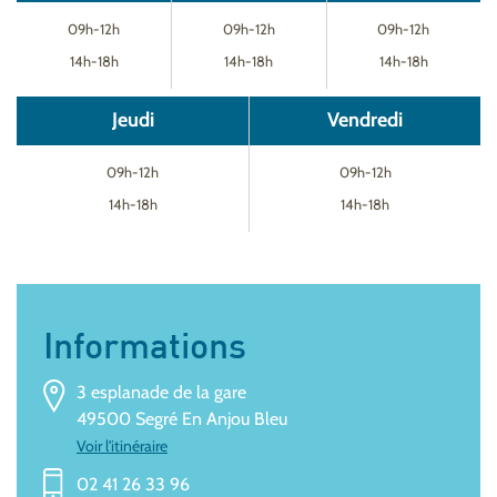
09h-12h
09h-12h
09h-12h
14h-18h
14h-18h
14h-18h
Jeudi
Vendredi
09h-12h
09h-12h
14h-18h
14h-18h
Informations
3 esplanade de la gare
49500 Segré En Anjou Bleu
Voir l'itinéraire
02 41 26 33 96