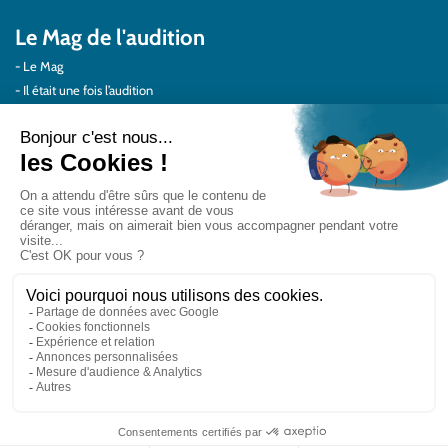
Le Mag de l'audition
Le Mag
Il était une fois l’audition
Au quotidien
Protéger vos oreilles
Témoignages
Actualités Audilab
Pour les pros
Le réseau Audilab
Notre histoire – Nos valeurs
Le choix de la qualité
Le Comité Scientifique Audilab
Nos partenaires
On parle de nous
Rejoignez le réseau Audilab
Contactez-nous
Testez
Trouvez