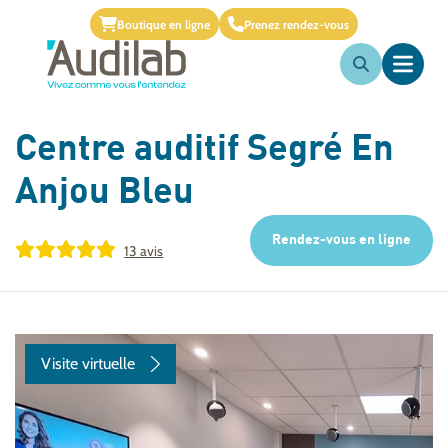
Boutique en ligne
Prenez rendez-vous
Centre auditif
Segré En
Anjou Bleu
Rendez-vous en ligne
13 avis
Visite virtuelle