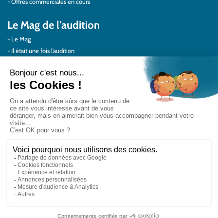
Offres commerciales en cours
Le Mag de l'audition
Le Mag
Il était une fois l’audition
Au quotidien
Protéger vos oreilles
Témoignages
Actualités Audilab
Pour les pros
Le réseau Audilab
Notre histoire – Nos valeurs
Le choix de la qualité
Le Comité Scientifique Audilab
Nos partenaires
On parle de nous
Rejoignez le réseau Audilab
Contactez-nous