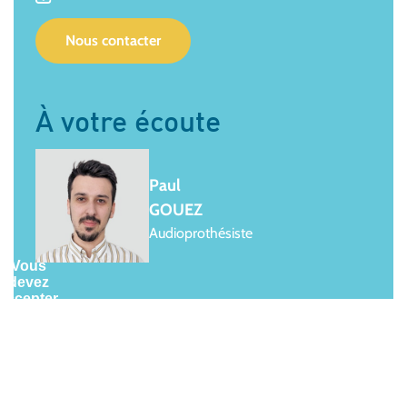
Nous contacter
À votre écoute
Paul
GOUEZ
Audioprothésiste
Vous
devez
accepter
les
cookies
provenant
de Google
Map pour
consulter