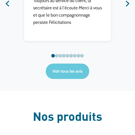
Toujours au service du client, la
Je 
e
secrétaire est à l'écoute Merci à vous
et que le bon compagnonnage
persiste Félicitations
me
Voir tous les avis
Nos produits