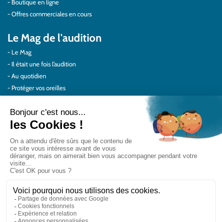
Boutique en ligne
Offres commerciales en cours
Le Mag de l'audition
Le Mag
Il était une fois l’audition
Au quotidien
Protéger vos oreilles
Témoignages
Actualités Audilab
Pour les pros
Le réseau Audilab
Notre histoire – Nos valeurs
Le choix de la qualité
Le Comité Scientifique Audilab
Nos partenaires
On parle de nous
Rejoignez le réseau Audilab