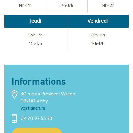
14h-17h
14h-17h
14h-17h
Jeudi
Vendredi
09h-13h
09h-13h
14h-17h
14h-17h
Informations
30 rue du Président Wilson
03200 Vichy
Voir l'itinéraire
04 70 97 55 23