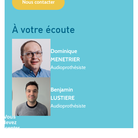
Nous contacter
À votre écoute
Dominique
MENETRIER
Audioprothésiste
Benjamin
LUSTIERE
Audioprothésiste
Vous
devez
accepter
les