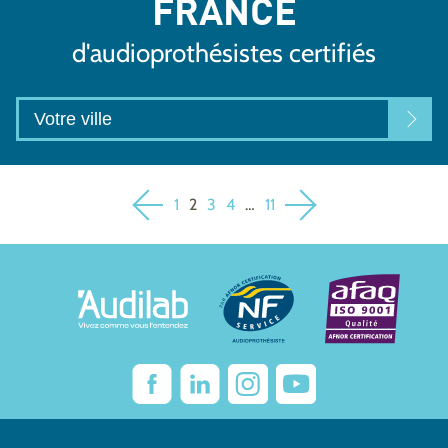
FRANCE
d'audioprothésistes certifiés
1
2
3
4
…
11