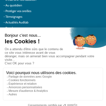
Au quotidien
Protéger vos oreilles
Témoignages
Actualités Audilab
Pour les pros
Le réseau Audilab
Notre histoire – Nos valeurs
Le choix de la qualité
Le Comité Scientifique Audilab
Nos partenaires
On parle de nous
Rejoignez le réseau Audilab
Contactez-nous
Contact
Mentions légales