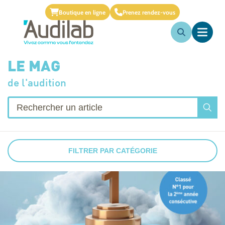
Boutique en ligne
Prenez rendez-vous
LE MAG
de l'audition
FILTRER PAR CATÉGORIE