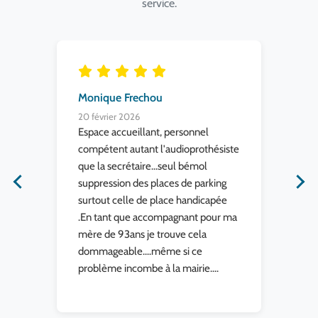
service.
Monique Frechou
Do
20 février 2026
19 
ts
Espace accueillant, personnel
Trè
compétent autant l'audioprothésiste
con
s
que la secrétaire...seul bémol
pro
uipe
suppression des places de parking
ca
surtout celle de place handicapée
.En tant que accompagnant pour ma
mère de 93ans je trouve cela
dommageable....même si ce
problème incombe à la mairie....