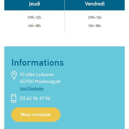
Jeudi
Vendredi
09h-12h
09h-12h
14h-18h
14h-18h
Informations
10 allée Larbanes
65700 Maubourguet
Voir l'itinéraire
05 62 96 47 96
Nous contacter