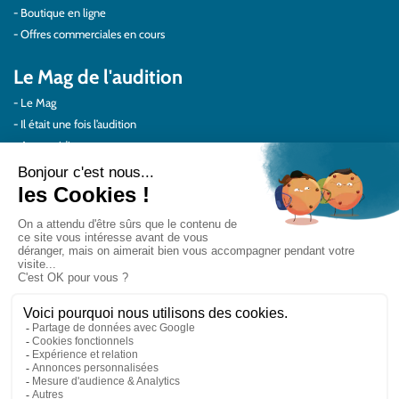
Boutique en ligne
Offres commerciales en cours
Le Mag de l'audition
Le Mag
Il était une fois l’audition
Au quotidien
Protéger vos oreilles
Témoignages
Actualités Audilab
Pour les pros
Le réseau Audilab
Notre histoire – Nos valeurs
Le choix de la qualité
Le Comité Scientifique Audilab
Nos partenaires
On parle de nous