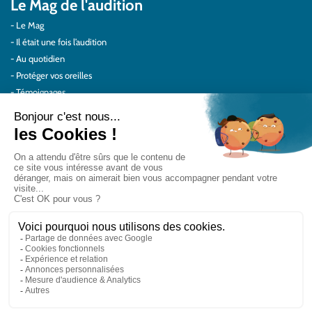
Le Mag de l'audition
Le Mag
Il était une fois l’audition
Au quotidien
Protéger vos oreilles
Témoignages
Actualités Audilab
Pour les pros
Le réseau Audilab
Notre histoire – Nos valeurs
Le choix de la qualité
Le Comité Scientifique Audilab
Nos partenaires
On parle de nous
Rejoignez le réseau Audilab
Contactez-nous