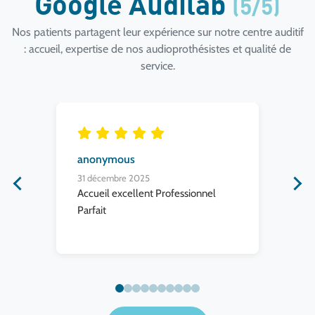
Google Audilab
(5/5)
Nos patients partagent leur expérience sur notre centre auditif
: accueil, expertise de nos audioprothésistes et qualité de
service.
anonymous
Jos
31 décembre 2025
31 
per
Accueil excellent Professionnel
Me
Parfait
l'a
ser