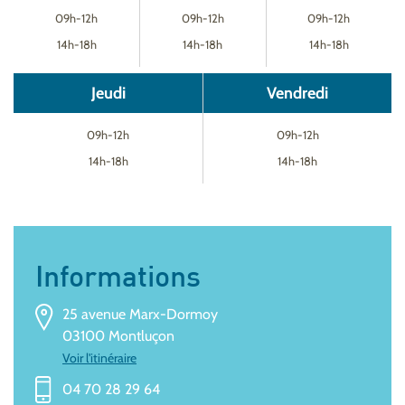
09h-12h
09h-12h
09h-12h
14h-18h
14h-18h
14h-18h
Jeudi
Vendredi
09h-12h
09h-12h
14h-18h
14h-18h
Informations
25 avenue Marx-Dormoy
03100 Montluçon
Voir l'itinéraire
04 70 28 29 64