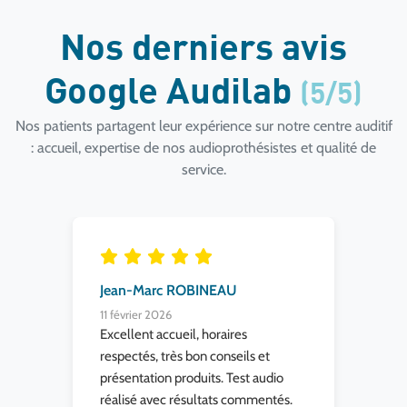
Nos derniers avis
Google Audilab
(5/5)
Nos patients partagent leur expérience sur notre centre auditif
: accueil, expertise de nos audioprothésistes et qualité de
service.
Jean-Marc ROBINEAU
Od
11 février 2026
4 f
té à
Excellent accueil, horaires
R A
s
respectés, très bon conseils et
présentation produits. Test audio
mps
réalisé avec résultats commentés.